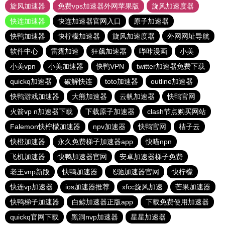
旋风加速器
免费vps加速器外网苹果版
旋风加速度器
快连加速器
快连加速器官网入口
原子加速器
快鸭加速器
快柠檬加速器
旋风加速度器
外网网址导航
软件中心
雷霆加速
狂飙加速器
哔咔漫画
小美
小美vpn
小美加速器
快鸭VPN
twitter加速器免费下载
quickq加速器
破解快连
toto加速器
outline加速器
快鸭游戏加速器
大熊加速器
云帆加速器
快鸭官网
火箭vp n加速器下载
下载原子加速器
clash节点购买网站
Falemon快柠檬加速器
npv加速器
快鸭官网
桔子云
快橙加速器
永久免费梯子加速器app
快喵npn
飞机加速器
快鸭加速器官网
安卓加速器梯子免费
老王vnp新版
快鸭加速器
飞驰加速器官网
快柠檬
快连vp加速器
ios加速器推荐
xfcc旋风加速
芒果加速器
快鸭梯子加速器
白鲸加速器正版app
下载免费使用加速器
quickq官网下载
黑洞nvp加速器
星星加速器