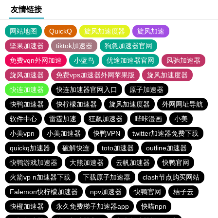
友情链接
网站地图
QuickQ
旋风加速度器
旋风加速
坚果加速器
tiktok加速器
狗急加速器官网
免费vqn外网加速
小蓝鸟
优途加速器官网
风驰加速器
旋风加速器
免费vps加速器外网苹果版
旋风加速度器
快连加速器
快连加速器官网入口
原子加速器
快鸭加速器
快柠檬加速器
旋风加速度器
外网网址导航
软件中心
雷霆加速
狂飙加速器
哔咔漫画
小美
小美vpn
小美加速器
快鸭VPN
twitter加速器免费下载
quickq加速器
破解快连
toto加速器
outline加速器
快鸭游戏加速器
大熊加速器
云帆加速器
快鸭官网
火箭vp n加速器下载
下载原子加速器
clash节点购买网站
Falemon快柠檬加速器
npv加速器
快鸭官网
桔子云
快橙加速器
永久免费梯子加速器app
快喵npn