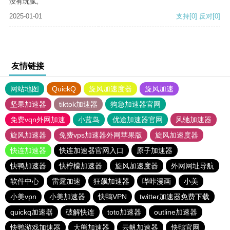
没有玩腻。
2025-01-01
支持
[0]
反对
[0]
友情链接
网站地图
QuickQ
旋风加速度器
旋风加速
坚果加速器
tiktok加速器
狗急加速器官网
免费vqn外网加速
小蓝鸟
优途加速器官网
风驰加速器
旋风加速器
免费vps加速器外网苹果版
旋风加速度器
快连加速器
快连加速器官网入口
原子加速器
快鸭加速器
快柠檬加速器
旋风加速度器
外网网址导航
软件中心
雷霆加速
狂飙加速器
哔咔漫画
小美
小美vpn
小美加速器
快鸭VPN
twitter加速器免费下载
quickq加速器
破解快连
toto加速器
outline加速器
快鸭游戏加速器
大熊加速器
云帆加速器
快鸭官网