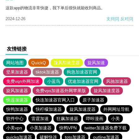
这款app的物流非常快捷，我下单后很快就能收到商品。
2024-12-26
支持
[0]
反对
[0]
友情链接
网站地图
QuickQ
旋风加速度器
旋风加速
坚果加速器
tiktok加速器
狗急加速器官网
免费vqn外网加速
小蓝鸟
优途加速器官网
风驰加速器
旋风加速器
免费vps加速器外网苹果版
旋风加速度器
快连加速器
快连加速器官网入口
原子加速器
快鸭加速器
快柠檬加速器
旋风加速度器
外网网址导航
软件中心
雷霆加速
狂飙加速器
哔咔漫画
小美
小美vpn
小美加速器
快鸭VPN
twitter加速器免费下载
quickq加速器
破解快连
toto加速器
outline加速器