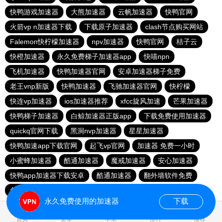
快鸭游戏加速器
大熊加速器
云帆加速器
快鸭官网
火箭vp n加速器下载
下载原子加速器
clash节点购买网站
Falemon快柠檬加速器
npv加速器
快鸭官网
桔子云
快橙加速器
永久免费梯子加速器app
快喵npn
飞机加速器
快鸭加速器官网
安卓加速器梯子免费
老王vnp新版
快鸭加速器
飞驰加速器官网
快柠檬
快连vp加速器
ios加速器推荐
xfcc旋风加速
芒果加速器
快鸭梯子加速器
白鲸加速器正版app
下载免费使用加速器
quickq官网下载
黑洞nvp加速器
星星加速器
快鸭加速app下载官网
起飞vp官网
加速器 免费一小时
小蜜蜂加速器
酷通加速器
魔戒加速器
安心加速器
快鸭app加速器下载安卓
酷通加速器
翻外墙软件免费
免费跨墙软件
上ins可以用的加速器
永久免费使用的加速器
下载
0.016787s
首页
安卓
苹果
排行
推荐