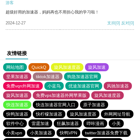
游客
超级好用的加速器，妈妈再也不用担心我的学习啦！
2024-12-27
支持
[0]
反对
[0]
友情链接
网站地图
QuickQ
旋风加速度器
旋风加速
坚果加速器
tiktok加速器
狗急加速器官网
免费vqn外网加速
小蓝鸟
优途加速器官网
风驰加速器
旋风加速器
免费vps加速器外网苹果版
旋风加速度器
快连加速器
快连加速器官网入口
原子加速器
快鸭加速器
快柠檬加速器
旋风加速度器
外网网址导航
软件中心
雷霆加速
狂飙加速器
哔咔漫画
小美
小美vpn
小美加速器
快鸭VPN
twitter加速器免费下载