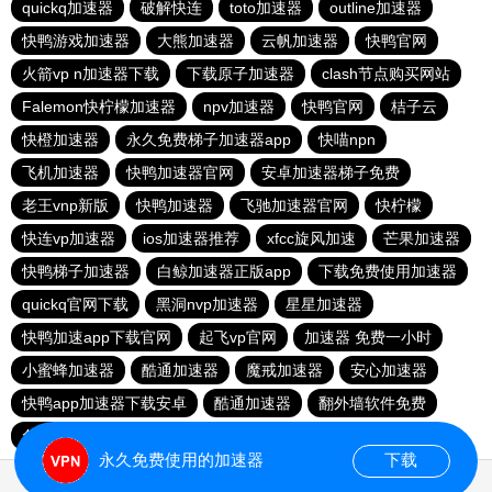
quickq加速器
破解快连
toto加速器
outline加速器
快鸭游戏加速器
大熊加速器
云帆加速器
快鸭官网
火箭vp n加速器下载
下载原子加速器
clash节点购买网站
Falemon快柠檬加速器
npv加速器
快鸭官网
桔子云
快橙加速器
永久免费梯子加速器app
快喵npn
飞机加速器
快鸭加速器官网
安卓加速器梯子免费
老王vnp新版
快鸭加速器
飞驰加速器官网
快柠檬
快连vp加速器
ios加速器推荐
xfcc旋风加速
芒果加速器
快鸭梯子加速器
白鲸加速器正版app
下载免费使用加速器
quickq官网下载
黑洞nvp加速器
星星加速器
快鸭加速app下载官网
起飞vp官网
加速器 免费一小时
小蜜蜂加速器
酷通加速器
魔戒加速器
安心加速器
快鸭app加速器下载安卓
酷通加速器
翻外墙软件免费
免费跨墙软件
上ins可以用的加速器
永久免费使用的加速器
下载