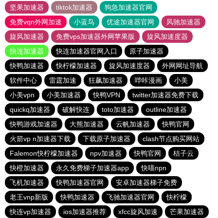
坚果加速器
tiktok加速器
狗急加速器官网
免费vqn外网加速
小蓝鸟
优途加速器官网
风驰加速器
旋风加速器
免费vps加速器外网苹果版
旋风加速度器
快连加速器
快连加速器官网入口
原子加速器
快鸭加速器
快柠檬加速器
旋风加速度器
外网网址导航
软件中心
雷霆加速
狂飙加速器
哔咔漫画
小美
小美vpn
小美加速器
快鸭VPN
twitter加速器免费下载
quickq加速器
破解快连
toto加速器
outline加速器
快鸭游戏加速器
大熊加速器
云帆加速器
快鸭官网
火箭vp n加速器下载
下载原子加速器
clash节点购买网站
Falemon快柠檬加速器
npv加速器
快鸭官网
桔子云
快橙加速器
永久免费梯子加速器app
快喵npn
飞机加速器
快鸭加速器官网
安卓加速器梯子免费
老王vnp新版
快鸭加速器
飞驰加速器官网
快柠檬
快连vp加速器
ios加速器推荐
xfcc旋风加速
芒果加速器