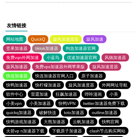
友情链接
网站地图
QuickQ
旋风加速度器
旋风加速
坚果加速器
tiktok加速器
狗急加速器官网
免费vqn外网加速
小蓝鸟
优途加速器官网
风驰加速器
旋风加速器
免费vps加速器外网苹果版
旋风加速度器
快连加速器
快连加速器官网入口
原子加速器
快鸭加速器
快柠檬加速器
旋风加速度器
外网网址导航
软件中心
雷霆加速
狂飙加速器
哔咔漫画
小美
小美vpn
小美加速器
快鸭VPN
twitter加速器免费下载
quickq加速器
破解快连
toto加速器
outline加速器
快鸭游戏加速器
大熊加速器
云帆加速器
快鸭官网
火箭vp n加速器下载
下载原子加速器
clash节点购买网站